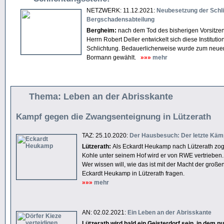
NETZWERK: 11.12.2021:
Neubesetzung der Schl
Bergschadensabteilung
Bergheim:
nach dem Tod des bisherigen Vorsitze
Herrn Robert Deller entwickelt sich diese Institut
Schlichtung. Bedauerlicherweise wurde zum neuen 
Bormann gewählt.
»»»
mehr
Thema: Leben an der Abrisskante
Kampf gegen die Zwangsenteignung in Lützerath
TAZ: 25.10.2020:
Der Hausbesuch: Der letzte Käm
Lützerath:
Als Eckardt Heukamp nach Lützerath zog,
Kohle unter seinem Hof wird er von RWE vertrieben.
Wer wissen will, wie das ist mit der Macht der gr
Eckardt Heukamp in Lützerath fragen.
»»»
mehr
AN: 02.02.2021:
Ein Leben an der Abrisskante
Lützerath wird bald ein Geisterdorf sein, in dem