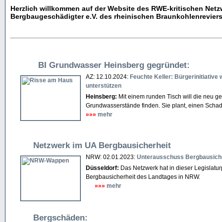
Herzlich willkommen auf der Website des RWE-kritischen Netz
Bergbaugeschädigter e.V. des rheinischen Braunkohlenreviers
BI Grundwasser Heinsberg gegründet:
AZ: 12.10.2024:
Feuchte Keller: Bürgerinitiative 
unterstützen
Heinsberg:
Mit einem runden Tisch will die neu g
Grundwasserstände finden. Sie plant, einen Schad
»»»
mehr
Netzwerk im UA Bergbausicherheit
NRW: 02.01.2023:
Unterausschuss Bergbausich
Düsseldorf:
Das Netzwerk hat in dieser Legislatu
Bergbausicherheit des Landtages in NRW.
»»»
mehr
Bergschäden: