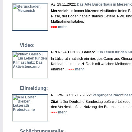
AZ: 29.11.2022:
Das Alte Bürgerhaus in Merzeni
Merzenich:
In immer kürzeren Abständen treten Be
Risse, der Boden hat ein starkes Gefälle. RWE u
Maßnahmenkatalog.
»»»
mehr
Video:
PRO7: 24.11.2022:
Galileo:
Ein Leben für den K
In Lützerath hat sich ein riesiges Camp aus Klimaak
Kohleabbau einsetzt. Doch mit welchen Methoden w
erfahren.
»»»
mehr
Eilmeldung:
NETZWERK: 07.07.2022:
Vergangene Nacht besc
Zitat:
»Der Deutsche Bundestag befürwortet zudem
den Verzicht auf die Nutzung der Braunkohle unte
»»»
mehr
Schlichtungsstelle: