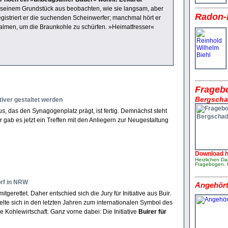
seinem Grundstück aus beobachten, wie sie langsam, aber
Radon-
gistriert er die suchenden Scheinwerfer; manchmal hört er
almen, um die Braunkohle zu schürfen. »Heimatfresser«
Frageb
Bergscha
tiver gestaltet werden
 das den Synagogenplatz prägt, ist fertig. Demnächst steht
gab es jetzt ein Treffen mit den Anliegern zur Neugestaltung
Download h
Herzlichen Da
Frage­bogen. 
orf in NRW
Angehört
mitgerettet. Daher entschied sich die Jury für Initiative aus Buir.
lte sich in den letzten Jahren zum internationalen Symbol des
Kohlewirtschaft. Ganz vorne dabei: Die Initiative
Buirer für