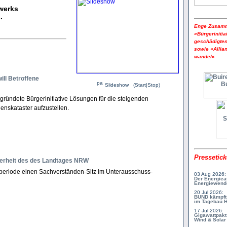
werks
.
Enge Zusamme
»Bürger­initi
geschädigten
sowie »Allian
wandel«
will Betroffene
Slideshow (Start|Stop)
egründete Bürgerinitiative Lösungen für die steigenden
enskataster aufzustellen.
Pressetick
erheit des des Landtages NRW
rperiode einen Sachverständen-Sitz im Unterausschuss-
03 Aug 2026:
Der Energiea
Energiewende
20 Jul 2026:
BUND kämpft 
im Tagebau 
17 Jul 2026:
Gigawattpakt
Wind & Solar