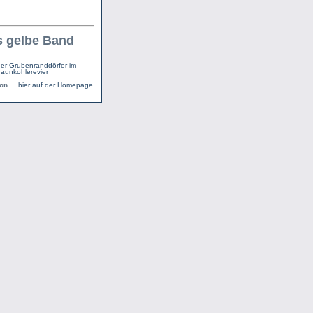
 gelbe Band
er Grubenranddörfer im
raunkohlerevier
on...
hier auf der Homepage