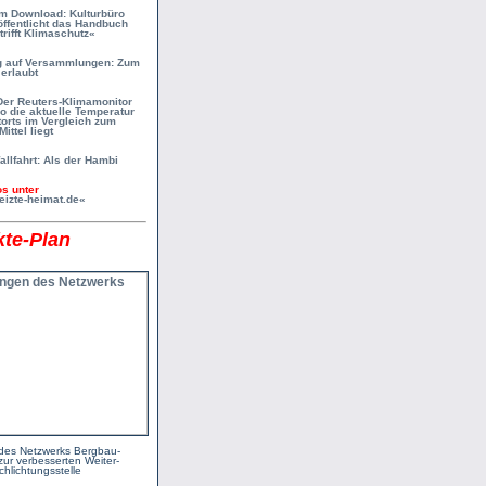
m Download: Kulturbüro
ffentlicht das Handbuch
rifft Klimaschutz«
auf Versammlungen: Zum
erlaubt
 Der Reuters-Klimamonitor
o die aktuelle Temperatur
orts im Vergleich zum
ittel liegt
llfahrt: Als der Hambi
os unter
zte-heimat.de«
te-Plan
des Netzwerks Bergbau­
zur verbesserten Weiter­
chlichtungsstelle