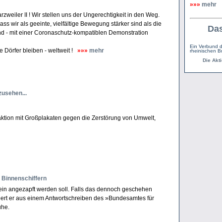
»»»
mehr
eiler II ! Wir stellen uns der Ungerechtig­keit in den Weg.
s wir als geeinte, vielfältige Bewegung stärker sind als die
Das
and - mit einer Coronaschutz-kompatiblen Demonstration
Ein Verbund d
Dörfer bleiben - weltweit !
»»»
mehr
rheinischen B
Die Akti
zusehen...
taktion mit Großplakaten gegen die Zerstörung von Umwelt,
 Binnenschiffern
ein angezapft werden soll. Falls das dennoch geschehen
itiert er aus einem Antwortschreiben des »Bundesamtes für
ruhe.