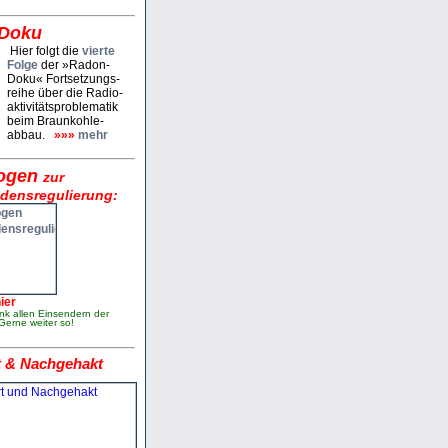
Doku
Hier folgt die
vierte
Folge
der »Radon­
Doku« Fort­setzungs­
reihe über die Radio­
aktivitäts­proble­matik
beim Braun­kohle­
abbau.
»»»
mehr
ogen
zur
densregulierung:
ier
nk allen Ein­sendern der
Gerne weiter so!
 & Nachgehakt