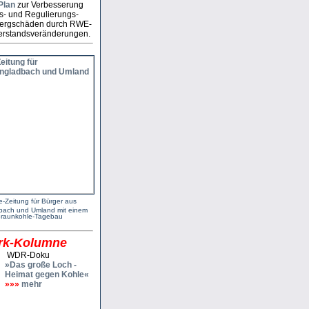
Plan
zur Verbesserung
s- und Regulierungs­
 Bergschäden durch RWE-
r­stands­ver­änderungen.
e-Zeitung für Bürger aus
bach und Umland mit einem
Braunkohle-Tagebau
rk-Kolumne
WDR-Doku
»Das große Loch -
Heimat gegen Kohle«
»»»
mehr