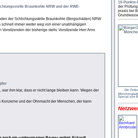
10-Punkte-
der Prüfung
ichtungsstelle Braunkohle NRW und der RWE-
praxis bei
Grund­wasse
nden der Schlichtungsstelle Braunkohle (Bergschäden) NRW
ion schnell immer weiter weg von einer unabhängigen
Vorsitzenden der bisherige stellv. Vorsitzende Herr Arno
pfer
Die Onlin
 war ihm klar, dass er nicht lange bleiben kann. Wegen der
Mönchen­glad
Special zum 
oßen Konzerne und der Ohnmacht der Menschen, der kann
Netzwe
 nur noch ein »unbeugsamer Bauer« wohnt: Eckardt