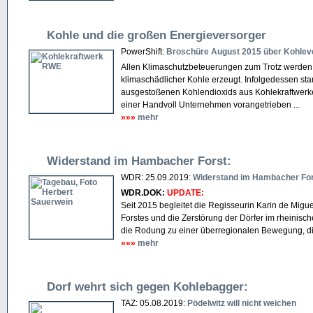
Kohle und die großen Energieversorger
PowerShift:
Broschüre August 2015 über Kohle
Allen Klimaschutzbeteuerungen zum Trotz werden 
klimaschädlicher Kohle erzeugt. Infolgedessen sta
ausgestoßenen Kohlendioxids aus Kohlekraftwerke
einer Handvoll Unternehmen vorangetrieben ...
»»»
mehr
Widerstand im Hambacher Forst:
WDR: 25.09.2019:
Widerstand im Hambacher Fors
WDR.DOK:
UPDATE:
Seit 2015 begleitet die Regisseurin Karin de Mi
Forstes und die Zerstörung der Dörfer im rheinisc
die Rodung zu einer überregionalen Bewegung, d
»»»
mehr
Dorf wehrt sich gegen Kohlebagger:
TAZ: 05.08.2019:
Pödelwitz will nicht weichen