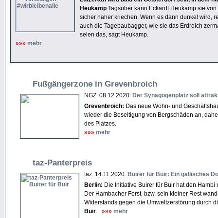
Heukamp
Tagsüber kann Eckardt Heukamp sie von 
sicher näher kriechen. Wenn es dann dunkel wird, re
auch die Tagebaubagger, wie sie das Erdreich zerm
seien das, sagt Heukamp.
»»»
mehr
Fußgängerzone in Grevenbroich
NGZ: 08.12.2020:
Der Synagogenplatz soll attrak
Grevenbroich:
Das neue Wohn- und Geschäftshaus,
wieder die Beseitigung von Bergschäden an, daher 
des Platzes.
»»»
mehr
taz-Panterpreis
taz: 14.11.2020:
Buirer für Buir: Ein gallisches D
Berlin:
Die Initiative Buirer für Buir hat den Hambi 
Der Hambacher Forst, bzw. sein kleiner Rest wande
Widerstands gegen die Umweltzerstörung durch die 
Buir
.
»»»
mehr