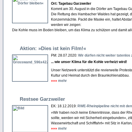
Ort: Tagebau Garzweiler
Kommt am 30. August in die Dörfer am Tagebau Garzw
Die Rettung des Hambacher Waldes hat gezeigt, das
Konzern­mächte. Packt die Maske ein, haltet Abst
werden wir zeigen:
Die Kohle muss im Boden bleiben, um das Klima zu schützen und damit alle 
Aktion: »Dies ist kein Film!«
PM: 28.07.2020:
Wir dürfen nicht weiter tatenlos 
... wie unser Klima für die Kohle verheizt wird!
Unser Netzwerk unterstützt die revierweite Protes
Kultur und Heimat durch den Braunkohlenabbau.
»»»
mehr
Restsee Garzweiler
EK: 18.12.2019:
RWE-Rheinpipeline nicht mit den
»Wir haben noch keine Erkenntnisse, dass der Rh
sollte, werden wir mit Sicherheit eingebunden«, z
Wasserwirtschaft und Schifffahrt« mit Sitz in Karls
»»»
mehr