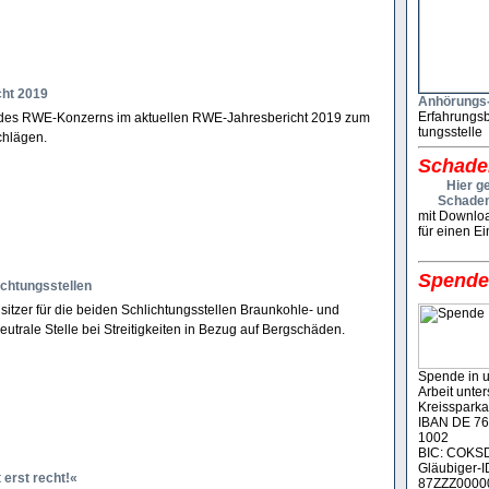
ht 2019
Anhö­rungs
Erfah­rungs­
des RWE-Konzerns im aktuellen RWE-Jahresbericht 2019 zum
tungs­stelle
chlägen.
Schade
Hier g
Schadenk
mit Downloa
für einen Ei
Spend
ichtungsstellen
tzer für die beiden Schlichtungs­stellen Braunkohle- und
eutrale Stelle bei Streitigkeiten in Bezug auf Bergschäden.
Spende in u
Arbeit unter­
Kreissparka
IBAN DE 76
1002
BIC: COKS
Gläubiger-I
 erst recht!«
87ZZZ0000