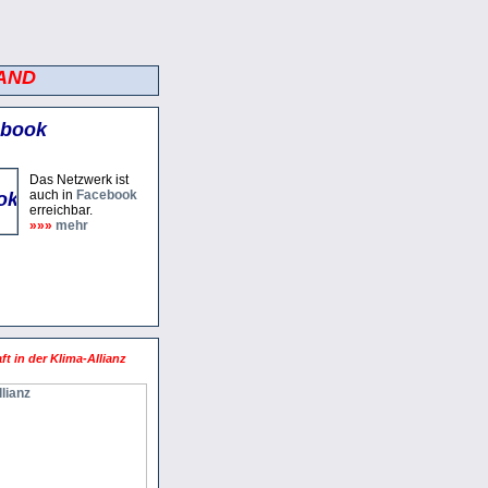
AND
ebook
Das Netz­werk ist
auch in
Face­book
erreich­bar.
»»»
mehr
ft in der Klima-Allianz