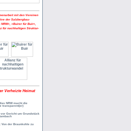
narbeit mit den Ver­einen
ative der Salzbergbau­
 NRW«, »Buirer für Buir«,
z für nach­haltigen Struktur­
er Verheizte Heimat
tlas NRW macht die
 transparent(er)
vor Gericht um Grundstück
Hambach
: Von der Braunkohle zu