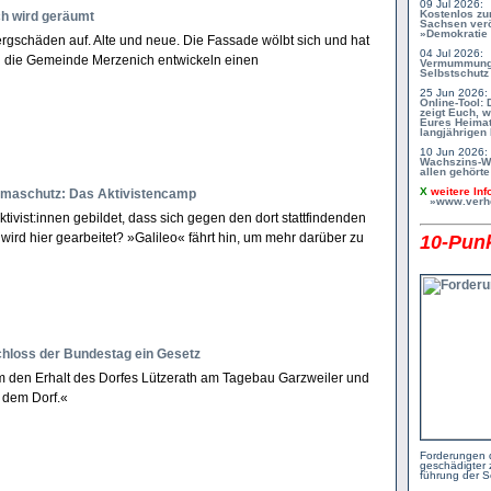
09 Jul 2026:
Kostenlos zu
ch wird geräumt
Sachsen verö
»Demokratie t
rgschäden auf. Alte und neue. Die Fassade wölbt sich und hat
04 Jul 2026:
nd die Gemeinde Merzenich entwickeln einen
Vermummung 
Selbstschutz 
25 Jun 2026:
Online-Tool:
zeigt Euch, w
Eures Heimat
langjährigen M
10 Jun 2026:
Wachszins-Wa
allen gehörte
X
weitere Inf
limaschutz: Das Aktivistencamp
»www.verhei
tivist:innen gebildet, dass sich gegen den dort stattfindenden
ird hier gearbeitet? »Galileo« fährt hin, um mehr darüber zu
10-Punk
hloss der Bundestag ein Gesetz
 den Erhalt des Dorfes Lützerath am Tagebau Garzweiler und
r dem Dorf.«
Forderungen 
geschä­digter 
führung der S