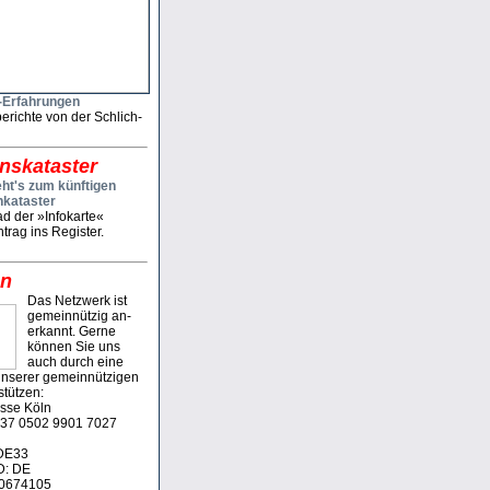
-Erfah­rungen
berichte von der Schlich­
nskataster
eht's zum künftigen
ataster
d der »Infokarte«
ntrag ins Register.
en
Das Netzwerk ist
gemein­nützig an­
erkannt. Gerne
können Sie uns
auch durch eine
nserer gemein­nützigen
stützen:
sse Köln
37 0502 9901 7027
DE33
D: DE
0674105